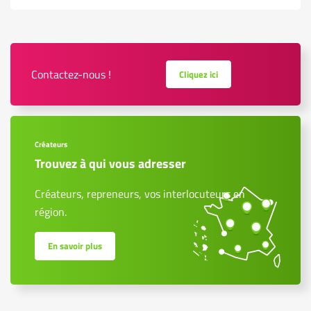
Contactez-nous !
Cliquez ici
Créateurs
Trouvez à qui vous adresser
Créateurs, repreneurs, vos interlocuteurs en
région.
En savoir plus