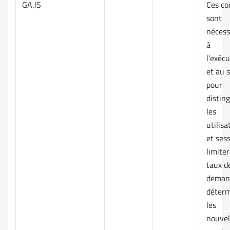
GA.JS
Ces co
sont
nécess
à
l’exéc
et au s
pour
distin
les
utilisa
et ses
limiter
taux d
deman
déterm
les
nouvel