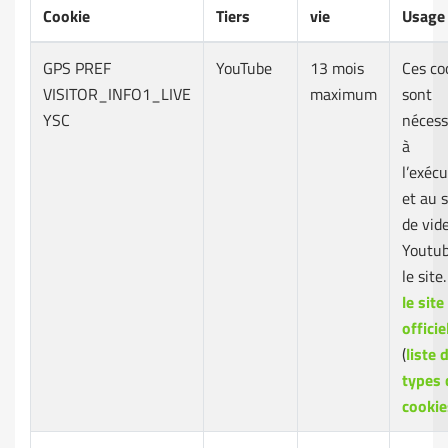
Cookie
Tiers
vie
Usage
GPS PREF
YouTube
13 mois
Ces co
VISITOR_INFO1_LIVE
maximum
sont
YSC
nécess
à
l’exéc
et au s
de vid
Youtub
le site.
le site
officie
(
liste 
types 
cookie