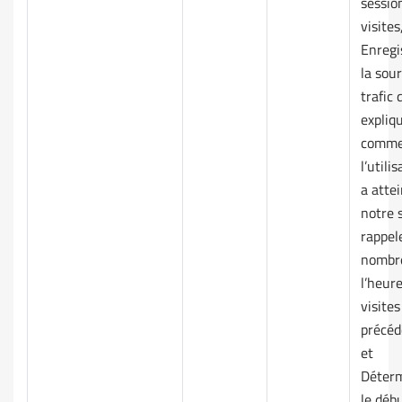
sessio
visites
Enregi
la sou
trafic 
expliq
comme
l’utili
a attei
notre s
rappele
nombr
l’heur
visites
précéd
et
Déter
le déb