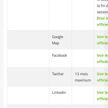
la fin 
sessio
(
Voir l
officie
Google
Voir le
Map
officie
Facebook
Voir le
officie
Twitter
13 mois
Voir le
maximum
officie
Linkedin
Voir le
officie