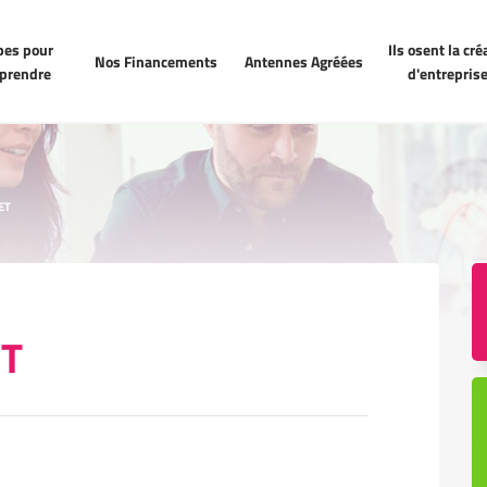
Ils osent la créatio
Nos Financements
Antennes Agréées
pes pour
Ils osent la cré
d'entreprise !
Nos Financements
Antennes Agréées
eprendre
d'entreprise
ET
T