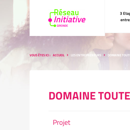
3 Etapes pour
3 Eta
entreprendre
entr
VOUS ÊTES ICI :
ACCUEIL
LES ENTREPRENEURS
DOMAINE TOUT
DOMAINE TOUTE
Projet