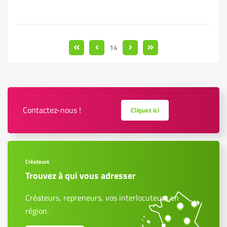
14
Contactez-nous !
Cliquez ici
Créateurs
Trouvez à qui vous adresser
Créateurs, repreneurs, vos interlocuteurs en
région.